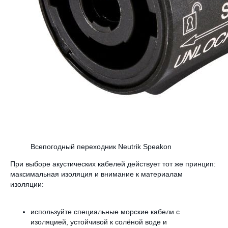
АКУСТИЧЕСКИЙ РАСЧЁТ
Проводим акустические и архитектурные
изыскания в существующих залах
и на этапе строительства
с использованием профессиональной
аппаратуры. Cтроим 3D проект
и разрабатываем цифровое
моделирование звучания в зале с учётом
Всепогодный переходник Neutrik Speakon
его геометрии, отделки и назначения.
При выборе акустических кабелей действует тот же принцип:
максимальная изоляция и внимание к материалам
ЗАКАЗАТЬ УСЛУГУ
изоляции:
используйте специальные морские кабели с
изоляцией, устойчивой к солёной воде и