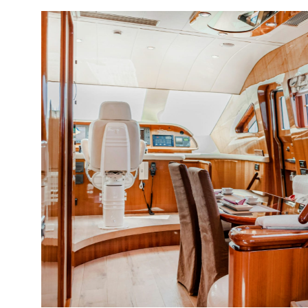
ПРОЕКТНАЯ
ДОКУМЕНТАЦИЯ
Полный пакет технологической документации
по ГОСТ: чертежи, схемы, спецификации,
пояснительная записка. Готовим материалы
для согласования на всех этапах
ЗАКАЗАТЬ УСЛУГУ