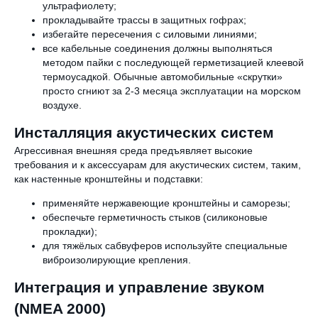
ультрафиолету;
прокладывайте трассы в защитных гофрах;
избегайте пересечения с силовыми линиями;
все кабельные соединения должны выполняться
методом пайки с последующей герметизацией клеевой
термоусадкой. Обычные автомобильные «скрутки»
просто сгниют за 2-3 месяца эксплуатации на морском
воздухе.
РАЗРАБОТКА ТЕХНИЧЕСКОЙ
Инсталляция акустических систем
КОНЦЕПЦИИ
Агрессивная внешняя среда предъявляет высокие
Инженерная логика — всё чётко по схеме,
требования и к аксессуарам для акустических систем, таким,
ничего лишнего. Создаём уникальные
как настенные кронштейны и подставки:
решения под каждый проект с учётом
творческих задач, бюджета, архитектуры
применяйте нержавеющие кронштейны и саморезы;
пространства и особенностей репертуара.
обеспечьте герметичность стыков (силиконовые
прокладки);
для тяжёлых сабвуферов используйте специальные
виброизолирующие крепления.
ЗАКАЗАТЬ УСЛУГУ
Интеграция и управление звуком
(NMEA 2000)