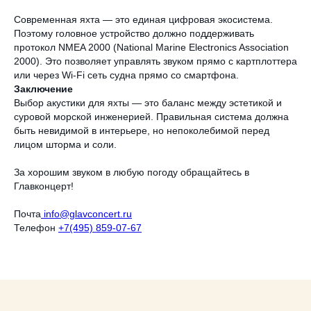
Современная яхта — это единая цифровая экосистема.
Поэтому головное устройство должно поддерживать
протокол NMEA 2000 (National Marine Electronics Association
2000). Это позволяет управлять звуком прямо с картплоттера
или через Wi-Fi сеть судна прямо со смартфона.
Заключение
Выбор акустики для яхты — это баланс между эстетикой и
суровой морской инженерией. Правильная система должна
МОНТАЖ МУЛЬТИМЕДИА
быть невидимой в интерьере, но непоколебимой перед
Аудиовизуальные инсталляции любой
лицом шторма и соли.
сложности: аудио, видео, световое
оборудование, механика сцены,
За хорошим звуком в любую погоду обращайтесь в
интеграция в существующую архитектуру
и дизайн. Монтаж с пусконаладкой
Главконцерт!
и техподдержкой.
Почта
info@glavconcert.ru
Телефон
+7(495) 859-07-67
ЗАКАЗАТЬ УСЛУГУ