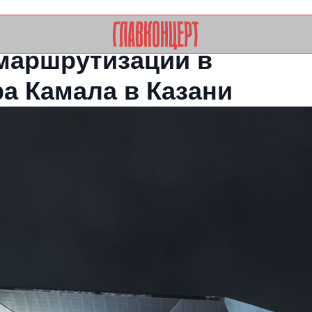
+7
inf
маршрутизации в
а Камала в Казани