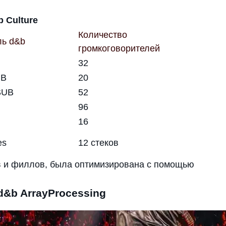
 Culture
Количество
ь d&b
громкоговорителей
32
UB
20
SUB
52
96
16
es
12 стеков
в и филлов, была оптимизирована с помощью
&b ArrayProcessing