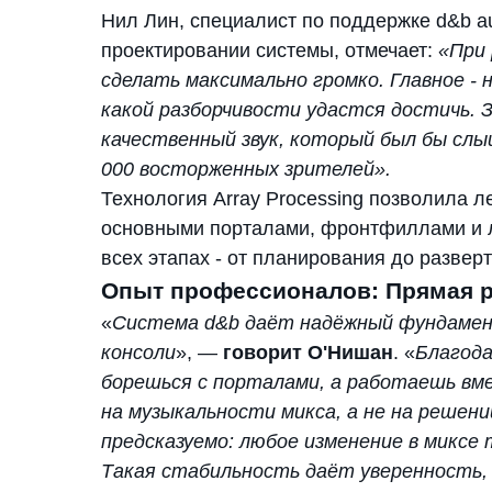
Нил Лин, специалист по поддержке d&b a
проектировании системы, отмечает:
«При 
сделать максимально громко. Главное -
какой разборчивости удастся достичь. 
качественный звук, который был бы слы
000 восторженных зрителей».
Технология Array Processing позволила 
основными порталами, фронтфиллами и л
всех этапах - от планирования до развер
Опыт профессионалов: Прямая р
«
Система d&b даёт надёжный фундамент
консоли
», —
говорит О'Нишан
. «
Благода
борешься с порталами, а работаешь вм
на музыкальности микса, а не на решен
предсказуемо: любое изменение в миксе 
Такая стабильность даёт уверенность, 