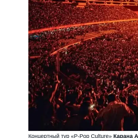
Концертный тур «P-Pop Culture»
Карана 