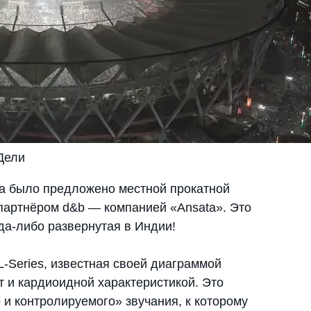
Дели
ра было предложено местной прокатной
 партнёром d&b — компанией «Ansata». Это
да-либо развернутая в Индии!
-Series, известная своей диаграммой
т и кардиоидной характеристикой. Это
 и контролируемого» звучания, к которому