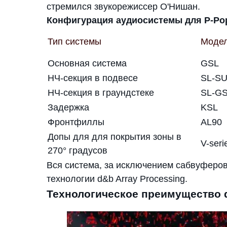
стремился звукорежиссер О'Нишан.
Конфигурация аудиосистемы для P-Pop
Тип системы
Модел
Основная система
GSL
НЧ-секция в подвесе
SL-S
НЧ-секция в граундстеке
SL-G
Задержка
KSL
Фронтфиллы
AL90
Допы для для покрытия зоны в
V-seri
270° градусов
Вся система, за исключением сабвуферо
технологии d&b Array Processing.
Технологическое преимущество d