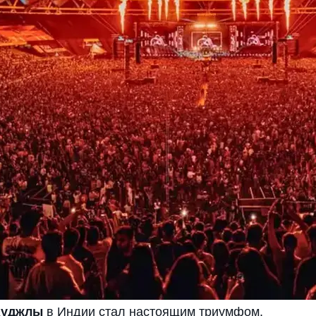
Ауджлы
в Индии стал настоящим триумфом,