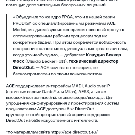
помощью дополнительных бессрочных лицензий.
«Объединив то же ядро FPGA, что и в нашей серии
PRODIGY, со специализированными режимами ACE
Modes, мы даем звукоинженерам мгновенный доступ к
оптимизированным рабочим процессам под их
конкретные задачи. При этом сохраняется возможность
построения полностью индивидуальных трактов сигнала,
когда это необходимо, — добавляет
Клаудио Беккер
Фосс
(Claudio Becker Foss),
технический директор
DirectOut
. — ACE компактен по форме, но
бескомпромиссен по своим возможностям».
ACE поддерживает интерфейсы MADI, Audio over IP
(нативные версии Dante® или Milan), AES3, а также
высококачественные аналоговые входы/выходы. Для
упрощения конфигурирования и проектирования систем
пользователям ACE доступен Ask.DirectOut —
круглосуточный проприетарный сервис поддержки
DirectOut на базе искусственного интеллекта.
*по материалам сайта https://ace.directout.eu/