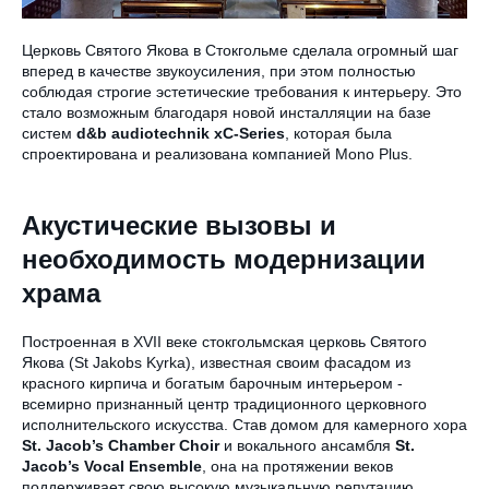
Церковь Святого Якова в Стокгольме сделала огромный шаг
вперед в качестве звукоусиления, при этом полностью
соблюдая строгие эстетические требования к интерьеру. Это
стало возможным благодаря новой инсталляции на базе
систем
d&b audiotechnik xC-Series
, которая была
спроектирована и реализована компанией Mono Plus.
Акустические вызовы и
необходимость модернизации
храма
Построенная в XVII веке стокгольмская церковь Святого
Якова (St Jakobs Kyrka), известная своим фасадом из
красного кирпича и богатым барочным интерьером -
всемирно признанный центр традиционного церковного
исполнительского искусства. Став домом для камерного хора
St. Jacob’s Chamber Choir
и вокального ансамбля
St.
Jacob’s Vocal Ensemble
, она на протяжении веков
поддерживает свою высокую музыкальную репутацию.